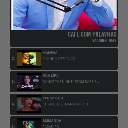
CAFE COM PALAVRAS
VALDINEI REIS
MANEVA
2.
PISANDO DESCALÇO
DUA LIPA
3.
DANCE THE NIGHT (FROM BARBIE ...
PEGGY GOU
4.
(IT GOES LIKE) NANANA - OFFI...
AMMANDA
5.
PARADISO