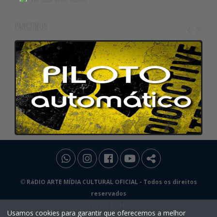
PARCEIROS
©
RáDIO ARTE MÍDIA CULTURAL OFICIAL
- Todos os direitos
reservados
159130
Visitas:
Usamos cookies para garantir que oferecemos a melhor
Pensado e Desenvolvido por: