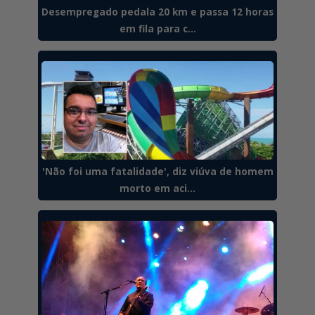
Desempregado pedala 20 km e passa 12 horas
em fila para c...
'Não foi uma fatalidade', diz viúva de homem
morto em aci...